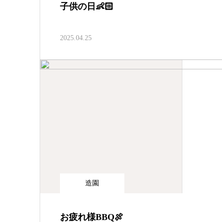
子供の日👶🏻
2025.04.25
造園
お疲れ様BBQ🍖