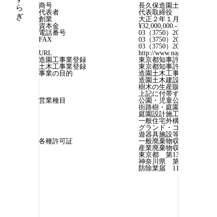
商号
長久保造園土木
代表者
代表取締役 長久保伸一
創業
大正２年１月１０日
資本金
¥32,000,000.-
電話番号
03（3750）2039
FAX
03（3750）2041 総務
03（3750）2043 現場
URL
http://www.nagakubo.co.jp/
造園工事業登録
東京都知事許可 特定196
土木工事業登録
東京都知事許可 特定196
事業の目的
造園土木工事請負業
造園土木建設資材の製造
樹木の生産販売
上記に付帯する一切の業
営業種目
公園・児童公園の造成工
街路樹・庭園等の植栽工
庭園設計施工及び維持管
一般住宅外構工事・駐車
グランド・コート等土木
遊器具施設等工事
各種許可証
一般廃棄物収集運搬業 第1
産業廃棄物収集運搬業
東京都 第13-00-030058
神奈川県 第0140003005
防除業届 111第0075号