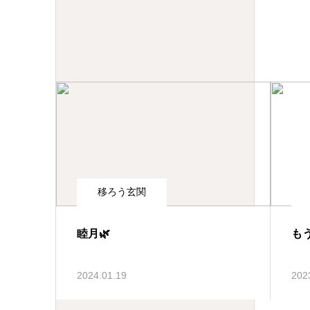
移ろう玄関
睦月🌿
もう
2024.01.19
202