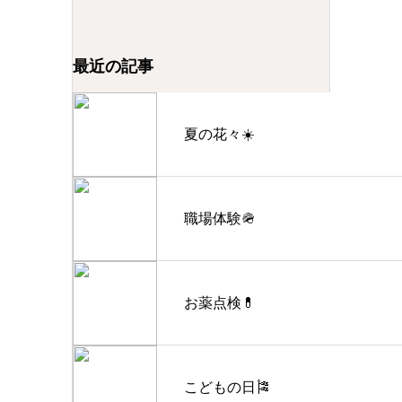
最近の記事
夏の花々☀️
職場体験🪖
お薬点検💊
こどもの日🎏