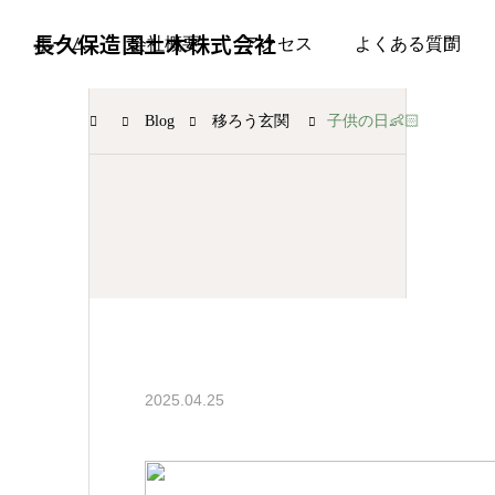
長久保造園土木株式会社
ホーム
会社概要
アクセス
よくある質問
Blog
移ろう玄関
子供の日👶🏻
移ろう玄関
2025.04.25