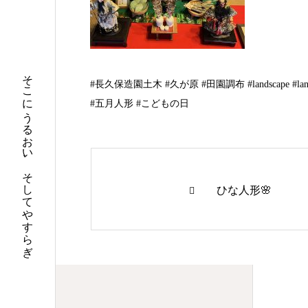
そこにうるおい、そしてやすらぎ
#長久保造園土木 #久が原 #田園調布 #landscape #land
#五月人形 #こどもの日
ひな人形🌸