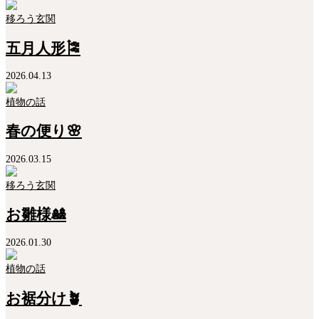
移ろう玄関
五月人形🎏
2026.04.13
植物の話
春の便り🌸
2026.03.15
移ろう玄関
お雛様🎎
2026.01.30
植物の話
お裾分け🪴