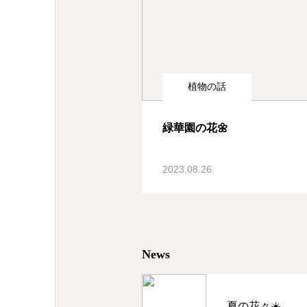
植物の話
緑華園の花🌼
2023.08.26
News
夏の花々☀️