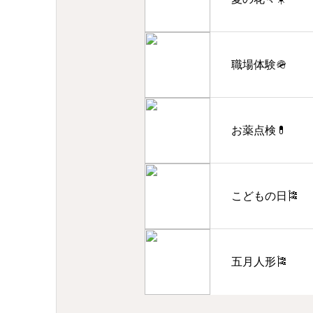
職場体験🪖
お薬点検💊
こどもの日🎏
五月人形🎏