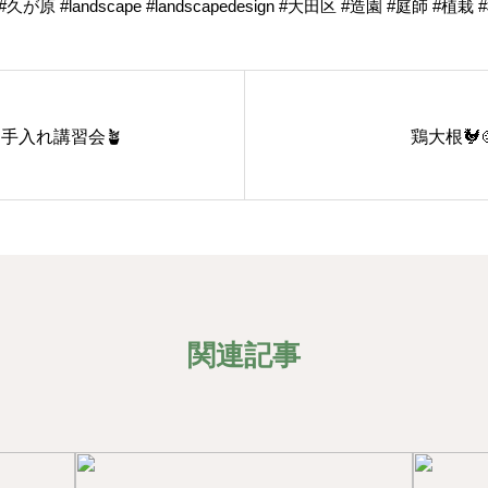
 #landscape #landscapedesign #大田区 #造園 #庭師 #植
手入れ講習会🪴
鶏大根🐓
関連記事