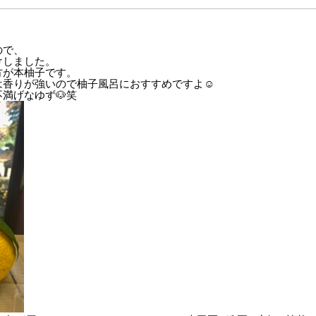
ので、
けしました。
方が本柚子です。
香りが強いので柚子風呂におすすめですよ☺️
満げなゆず🐶笑