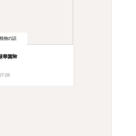
植物の話
緑華園🌺
07.08