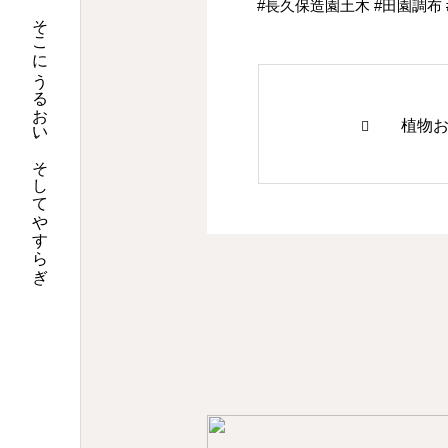
#長久保造園土木 #田園調布 #久が原
そこにうるおい、そしてやすらぎ
植物お