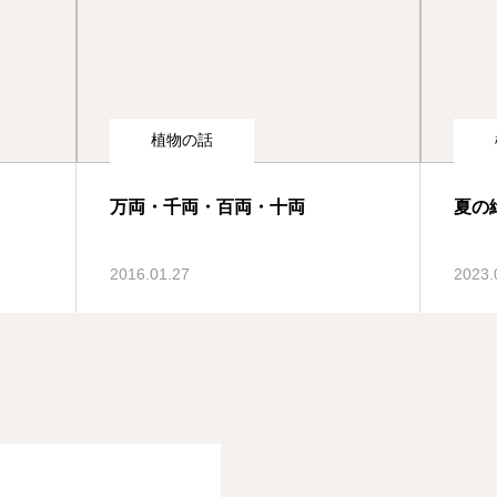
植物の話
万両・千両・百両・十両
夏の
2016.01.27
2023.