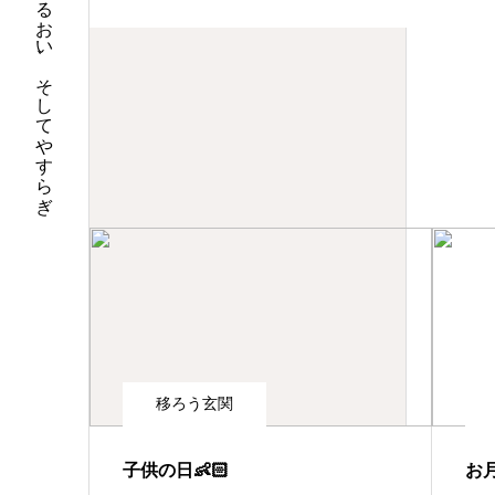
そこにうるおい、そしてやすらぎ
移ろう玄関
子供の日👶🏻
お月