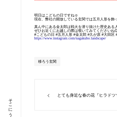
明日はこどもの日ですね☺️
現在、弊社の開放している玄関では五月人形を飾っ
真ん中にある金太郎は戦火を潜り抜けた歴史ある
ぜひお近くにお越しの際は覗いてみてくださいね😊
#こどもの日 #五月人形 #金太郎 #久が原 #大田区 
https://www.instagram.com/nagakubo.landscape/
移ろう玄関
とても身近な春の花『ヒラドツ