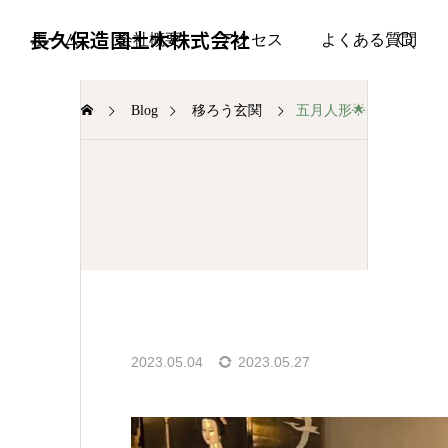
長久保造園土木株式会社
ホーム
会社概要
アクセス
よくある質問
Blog
移ろう玄関
五月人形🌟
移ろう玄関
2023.05.04
2023.05.27