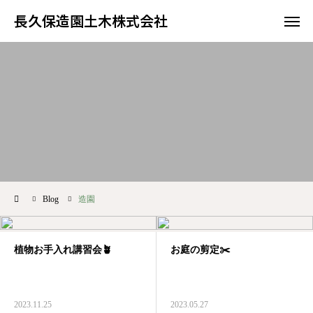
長久保造園土木株式会社
長久保造園土木株式会社
ホーム
会社概要
アクセス
よくある質問
Blog
造園
植物お手入れ講習会🪴
お庭の剪定✂️
2023.11.25
2023.05.27