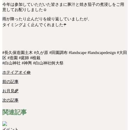
今年は参加していただいた皆さまに豚汁と焼き茄子の煮浸しをご用
意してお配りしました☺️
雨が降ったり止んだりを繰り返していましたが、
タイミングよく止んでくれました☂️
#長久保造園土木 #久が原 #田園調布 #landscape #landscapedesign #大田
区 #造園 #庭師 #植栽
#白山神社 #神輿 #白山神社例大祭
ホテイアオイ🪷
前の記事
お月見🌾
次の記事
関連記事
イベント