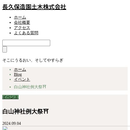
長久保造園土木株式会社
ホーム
会社概要
アクセス
よくある質問
そこにうるおい、そしてやすらぎ
ホーム
Blog
イベント
白山神社例大祭⛩
イベント
白山神社例大祭⛩
2024.09.04