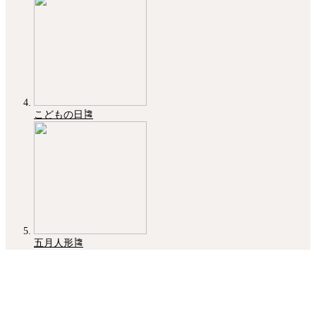
こどもの日🎏
五月人形🎏