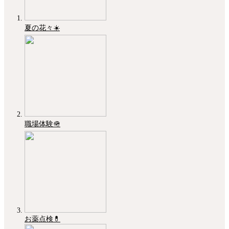
夏の花々☀️
職場体験🪖
お薬点検💊