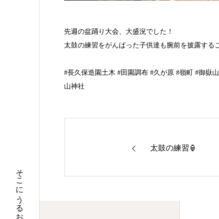
先週の盆踊り大会、大盛況でした！
太鼓の練習をがんばった子供達も腕前を披露すること
#長久保造園土木 #田園調布 #久が原 #嶺町 #御嶽山 #池上線 
山神社
太鼓の練習🏮