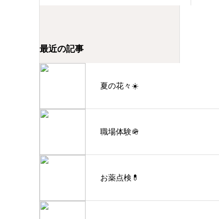
最近の記事
夏の花々☀️
職場体験🪖
お薬点検💊