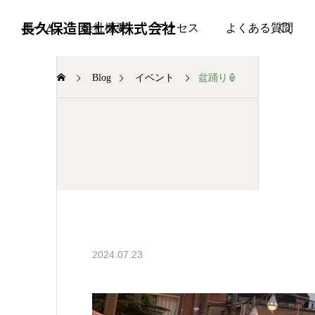
長久保造園土木株式会社
ホーム
会社概要
アクセス
よくある質問
Blog
イベント
盆踊り🏮
イベント
2024.07.23