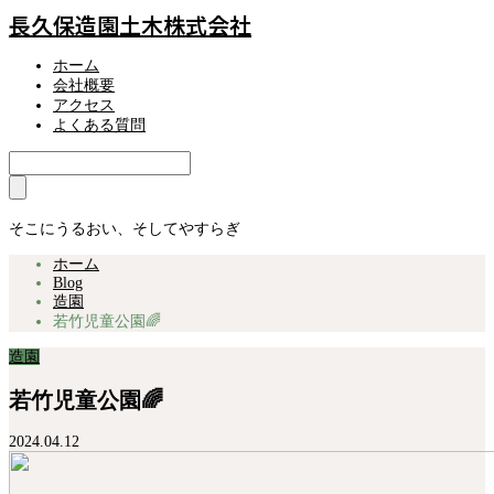
長久保造園土木株式会社
ホーム
会社概要
アクセス
よくある質問
そこにうるおい、そしてやすらぎ
ホーム
Blog
造園
若竹児童公園🌈
造園
若竹児童公園🌈
2024.04.12