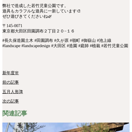
弊社で造成した若竹児童公園です。
遊具もカラフルな遊具に一新しています🎨
ぜひ遊びきてくださいね🌿
〒145-0071
東京都大田区田園調布２丁目２０−１６
#長久保造園土木 #田園調布 #久が原 #嶺町 #御嶽山 #池上線
#landscape #landscapedesign #大田区 #造園 #庭師 #植栽 #若竹児童公園
新年度🌸
前の記事
五月人形🎏
次の記事
関連記事