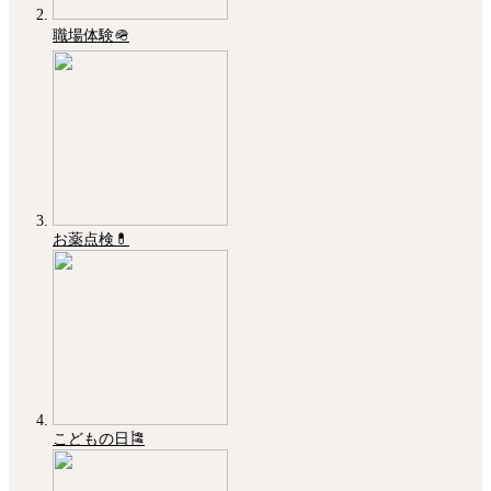
職場体験🪖
お薬点検💊
こどもの日🎏