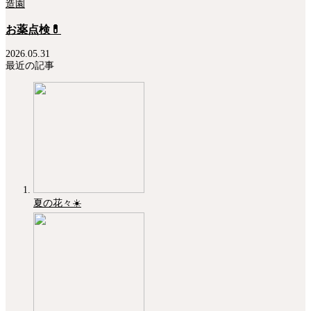
造園
お薬点検💊
2026.05.31
最近の記事
夏の花々☀️