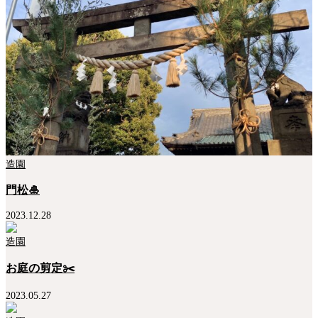
造園
門松🎍
2023.12.28
造園
お庭の剪定✂️
2023.05.27